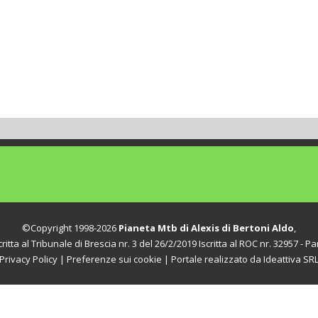
©Copyright 1998-2026
Pianeta Mtb di Alexis di Bertoni Aldo
,
itta al Tribunale di Brescia nr. 3 del 26/2/2019 Iscritta al ROC nr. 32957 - Par
Privacy Policy
|
Preferenze sui cookie
| Portale realizzato da
Ideattiva SR