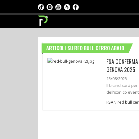
ARTICOLI SU RED BULL CERRO ABAJO
FSA CONFERMA 
GENOVA 2025
13/08/2025
Il brand sarà per
dell’iconico eve
FSA
\
red bull ce