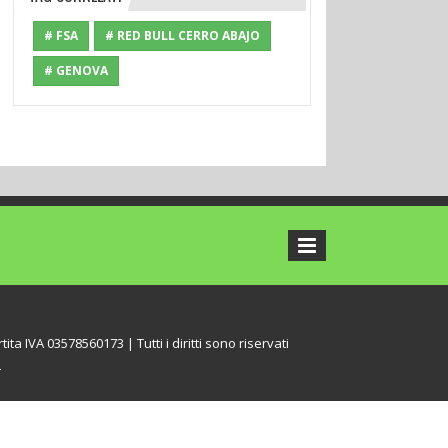
# FSA
# RED BULL CERRO ABAJO
# GENOVA
tita IVA 03578560173 | Tutti i diritti sono riservati
L