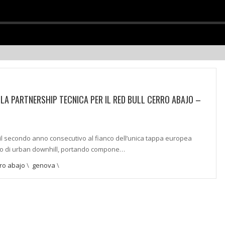
LA PARTNERSHIP TECNICA PER IL RED BULL CERRO ABAJO –
 il secondo anno consecutivo al fianco dell’unica tappa europea
nto di urban downhill, portando compone…
rro abajo
\
genova
\