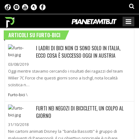
ARTICOLI SU FURTO-BICI
I LADRI DI BICI NON CI SONO SOLO IN ITALIA,
ECCO COSA È SUCCESSO OGGI IN AUSTRIA
03/08/2019
Oggi mentre stavamo cercando i risultati dei ragazzi del team
Wilier 7C Force che questi giorni sono a Ischgl, nota località
sciistica n…
Furto-bici
\
FURTI NEI NEGOZI DI BICICLETTE, UN COLPO AL
GIORNO
31/10/2018
Nei cartoni animati Disney la "banda Bassotti" è gruppo di
malviventi di Paperopoli, il cui obiettivo principale è rubare