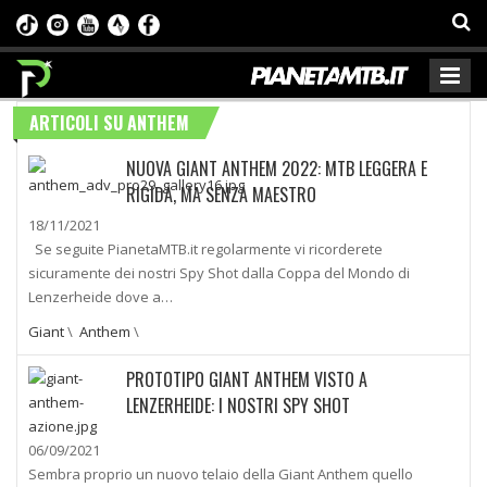
ARTICOLI SU ANTHEM
NUOVA GIANT ANTHEM 2022: MTB LEGGERA E
RIGIDA, MA SENZA MAESTRO
18/11/2021
Se seguite PianetaMTB.it regolarmente vi ricorderete
sicuramente dei nostri Spy Shot dalla Coppa del Mondo di
Lenzerheide dove a…
Giant
\
Anthem
\
PROTOTIPO GIANT ANTHEM VISTO A
LENZERHEIDE: I NOSTRI SPY SHOT
06/09/2021
Sembra proprio un nuovo telaio della Giant Anthem quello