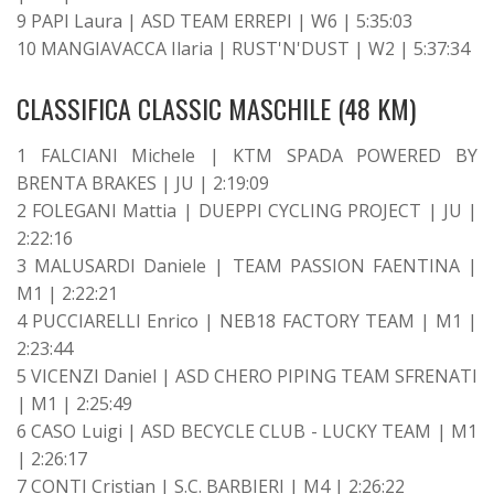
9 PAPI Laura | ASD TEAM ERREPI | W6 | 5:35:03
10 MANGIAVACCA Ilaria | RUST'N'DUST | W2 | 5:37:34
CLASSIFICA CLASSIC MASCHILE (48 KM)
1 FALCIANI Michele | KTM SPADA POWERED BY
BRENTA BRAKES | JU | 2:19:09
2 FOLEGANI Mattia | DUEPPI CYCLING PROJECT | JU |
2:22:16
3 MALUSARDI Daniele | TEAM PASSION FAENTINA |
M1 | 2:22:21
4 PUCCIARELLI Enrico | NEB18 FACTORY TEAM | M1 |
2:23:44
5 VICENZI Daniel | ASD CHERO PIPING TEAM SFRENATI
| M1 | 2:25:49
6 CASO Luigi | ASD BECYCLE CLUB - LUCKY TEAM | M1
| 2:26:17
7 CONTI Cristian | S.C. BARBIERI | M4 | 2:26:22