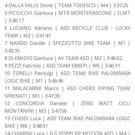
4 DALLA VALLE Denis | TEAM TODESCO | M4 | 3:37:25
5 PICIUCCHI Gianluca | MTB MONTEFIASCONE | ELMT
| 3:40:17
6 LUCIANO Adriano | ASD BECYCLE CLUB - LUCKY
TEAM | M2 | 3:41:41
7 NARDEI Davide | SPEZZOTTO BIKE TEAM | M1 |
3:42:35
8 DI EMIDIO Gianluca | AV TEAM ASD | M2 | 3:46:02
9 PEZZI Fabrizio | ASD TEAM ERREPI | M6 | 3:46:11
10 TORELLI Pierluigi | ASD TEAM BIKE PALOMBARA
LOGIC BIKE | M1 | 3:46:46
11 MALACARNE Marco | ASD CHERO PIPING TEAM
SFRENATI | M3 | 3:47:36
12 CONCORDIA Daniele | ZERO WATT CICLI
MONTANINI | M3 | 3:47:56
13 CHIODI Luca | ASD TEAM BIKE PALOMBARA LOGIC
BIKE | M6 | 3:48:31
14 CHIARINI Luca | G.S. POPPI BP MOTION ASD | M4 |