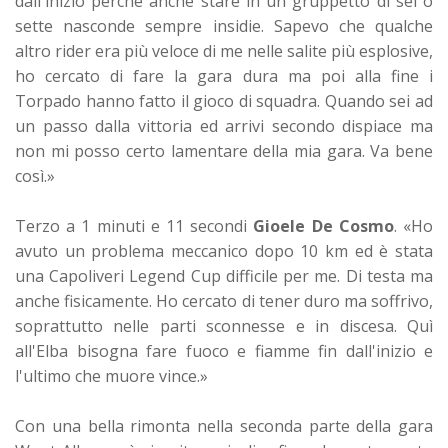
dall'inizio perchè anche stare in un gruppetto di sei o
sette nasconde sempre insidie. Sapevo che qualche
altro rider era più veloce di me nelle salite più esplosive,
ho cercato di fare la gara dura ma poi alla fine i
Torpado hanno fatto il gioco di squadra. Quando sei ad
un passo dalla vittoria ed arrivi secondo dispiace ma
non mi posso certo lamentare della mia gara. Va bene
così.»
Terzo a 1 minuti e 11 secondi
Gioele De Cosmo
. «Ho
avuto un problema meccanico dopo 10 km ed è stata
una Capoliveri Legend Cup difficile per me. Di testa ma
anche fisicamente. Ho cercato di tener duro ma soffrivo,
soprattutto nelle parti sconnesse e in discesa. Quì
all'Elba bisogna fare fuoco e fiamme fin dall'inizio e
l'ultimo che muore vince.»
Con una bella rimonta nella seconda parte della gara