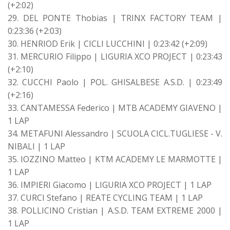
(+2:02)
29. DEL PONTE Thobias | TRINX FACTORY TEAM |
0:23:36 (+2:03)
30. HENRIOD Erik | CICLI LUCCHINI | 0:23:42 (+2:09)
31. MERCURIO Filippo | LIGURIA XCO PROJECT | 0:23:43
(+2:10)
32. CUCCHI Paolo | POL. GHISALBESE A.S.D. | 0:23:49
(+2:16)
33. CANTAMESSA Federico | MTB ACADEMY GIAVENO |
1 LAP
34. METAFUNI Alessandro | SCUOLA CICL.TUGLIESE - V.
NIBALI | 1 LAP
35. IOZZINO Matteo | KTM ACADEMY LE MARMOTTE |
1 LAP
36. IMPIERI Giacomo | LIGURIA XCO PROJECT | 1 LAP
37. CURCI Stefano | REATE CYCLING TEAM | 1 LAP
38. POLLICINO Cristian | A.S.D. TEAM EXTREME 2000 |
1 LAP