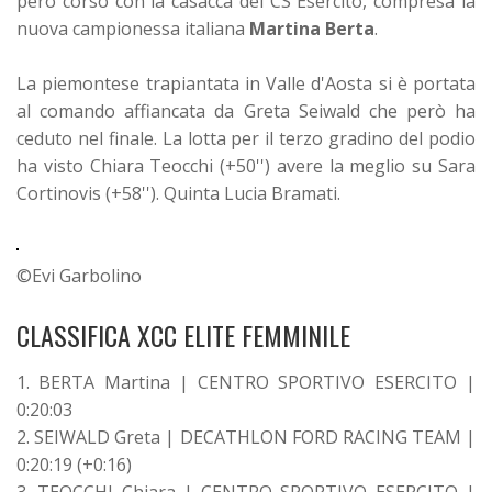
però corso con la casacca del CS Esercito, compresa la
nuova campionessa italiana
Martina Berta
.
La piemontese trapiantata in Valle d'Aosta si è portata
al comando affiancata da Greta Seiwald che però ha
ceduto nel finale. La lotta per il terzo gradino del podio
ha visto Chiara Teocchi (+50'') avere la meglio su Sara
Cortinovis (+58''). Quinta Lucia Bramati.
©Evi Garbolino
CLASSIFICA XCC ELITE FEMMINILE
1. BERTA Martina | CENTRO SPORTIVO ESERCITO |
0:20:03
2. SEIWALD Greta | DECATHLON FORD RACING TEAM |
0:20:19 (+0:16)
3. TEOCCHI Chiara | CENTRO SPORTIVO ESERCITO |