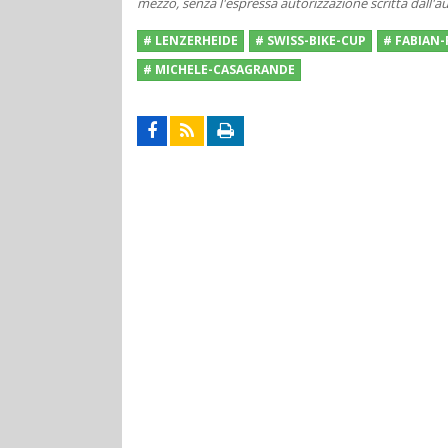
mezzo, senza l'espressa autorizzazione scritta dall'au
# LENZERHEIDE
# SWISS-BIKE-CUP
# FABIAN
# MICHELE-CASAGRANDE