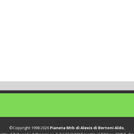
©Copyright 1998-2026
Pianeta Mtb di Alexis di Bertoni Aldo
,