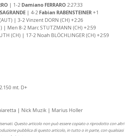
RRO
| 1-2
Damiano FERRARO
2:27:33
ASAGRANDE
| 4-2
Fabian RABENSTEINER
+1
(AUT) | 3-2 Vinzent DORN (CH) +2:26
CH) | Men 8-2 Marc STUTZMANN (CH) +2:59
SOUTH (CH) | 17-2 Noah BLÖCHLINGER (CH) +2:59
2.150 mt. D+
iaretta | Nick Muzik | Marius Holler
 riservati. Questo articolo non può essere copiato o riprodotto con altri
duzione pubblica di questo articolo, in tutto o in parte, con qualsiasi