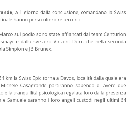
rande
, a 1 giorno dalla conclusione, comandano la Swiss
l finale hanno perso ulteriore terreno.
Marco sul podio sono state affiancati dal team Centurion
eismayr e dallo svizzero Vinzent Dorn che nella seconda
pla Simplon e JB Brunex.
64 km la Swiss Epic torna a Davos, località dalla quale era
e Michele Casagrande partiranno sapendo di avere due
o e la tranquillità psicologica regalata loro dalla presenza
o e Samuele saranno i loro angeli custodi negli ultimi 64