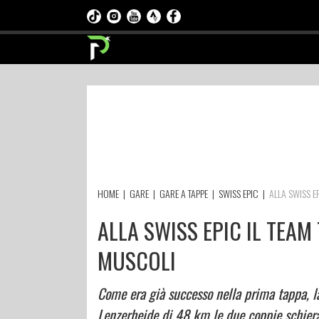
HOME
|
GARE
|
GARE A TAPPE
|
SWISS EPIC
|
ALLA SWISS E
ALLA SWISS EPIC IL TEAM
MUSCOLI
Come era già successo nella prima tappa, l
Lenzerheide di 48 km le due coppie schiera