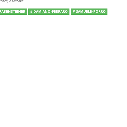
tore, è vietata.
-RABENSTEINER
# DAMIANO-FERRARO
# SAMUELE-PORRO