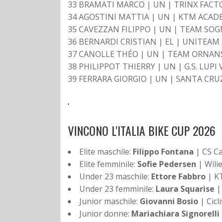
33 BRAMATI MARCO | UN | TRINX FACTO
34 AGOSTINI MATTIA | UN | KTM ACAD
35 CAVEZZAN FILIPPO | UN | TEAM SOG
36 BERNARDI CRISTIAN | EL | UNITEAM -
37 CANOLLE THÉO | UN | TEAM ORNANS 
38 PHILIPPOT THIERRY | UN | G.S. LUPI 
39 FERRARA GIORGIO | UN | SANTA CRUZ 
VINCONO L'ITALIA BIKE CUP 2026
Elite maschile:
Filippo Fontana
| CS Ca
Elite femminile:
Sofie Pedersen
| Wilie
Under 23 maschile:
Ettore Fabbro
| K
Under 23 femminile:
Laura Squarise
|
Junior maschile:
Giovanni Bosio
| Cicl
Junior donne:
Mariachiara Signorelli