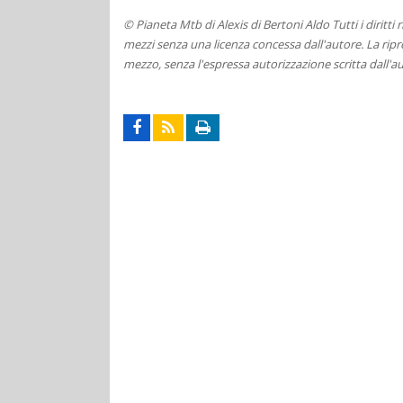
© Pianeta Mtb di Alexis di Bertoni Aldo Tutti i diritti
mezzi senza una licenza concessa dall'autore. La ripro
mezzo, senza l'espressa autorizzazione scritta dall'au