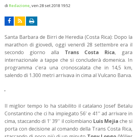
di
Redazione
,
ven 28 set 2018 19:52
Santa Barbara de Birri de Heredia (Costa Rica): Dopo la
marathon di giovedì, oggi venerdì 28 settembre era il
secondo giorno alla
Trans Costa Rica
, gara
internazionale a tappe che si concluderà domenica. In
programma c'era una cronoscalata che in 14,5 km,
salendo di 1.300 metri arrivava in cima al Vulcano Barva.
Il miglior tempo lo ha stabilito il catalano Josef Betalu
Constantino che ci ha impiegato 56' e 41'' ad arrivare in
cima, staccando di 1' 39'' il colombiano
Luis Mejia
che si
porta con decisione al comando della Trans Costa Rica,
staccando di poco più di un minuto
Tony Longo
(Wilier