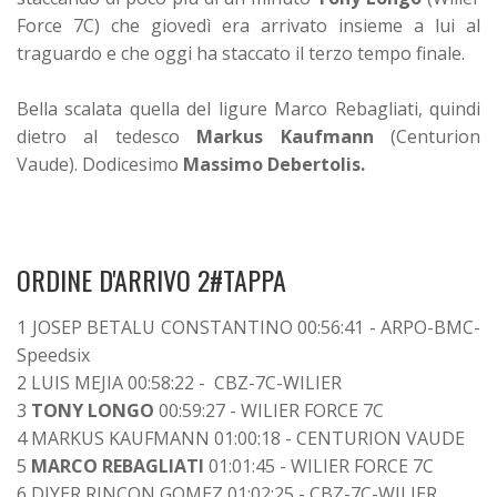
Force 7C) che giovedì era arrivato insieme a lui al
traguardo e che oggi ha staccato il terzo tempo finale.
Bella scalata quella del ligure Marco Rebagliati, quindi
dietro al tedesco
Markus Kaufmann
(Centurion
Vaude). Dodicesimo
Massimo Debertolis.
ORDINE D'ARRIVO 2#TAPPA
1 JOSEP BETALU CONSTANTINO 00:56:41 - ARPO-BMC-
Speedsix
2 LUIS MEJIA 00:58:22 - CBZ-7C-WILIER
3
TONY LONGO
00:59:27 - WILIER FORCE 7C
4 MARKUS KAUFMANN 01:00:18 - CENTURION VAUDE
5
MARCO REBAGLIATI
01:01:45 - WILIER FORCE 7C
6 DIYER RINCON GOMEZ 01:02:25 - CBZ-7C-WILIER