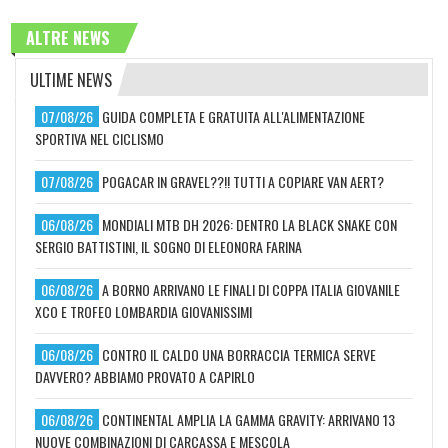
ALTRE NEWS
ULTIME NEWS
07/08/26
GUIDA COMPLETA E GRATUITA ALL'ALIMENTAZIONE
SPORTIVA NEL CICLISMO
07/08/26
POGACAR IN GRAVEL??!! TUTTI A COPIARE VAN AERT?
06/08/26
MONDIALI MTB DH 2026: DENTRO LA BLACK SNAKE CON
SERGIO BATTISTINI, IL SOGNO DI ELEONORA FARINA
06/08/26
A BORNO ARRIVANO LE FINALI DI COPPA ITALIA GIOVANILE
XCO E TROFEO LOMBARDIA GIOVANISSIMI
06/08/26
CONTRO IL CALDO UNA BORRACCIA TERMICA SERVE
DAVVERO? ABBIAMO PROVATO A CAPIRLO
06/08/26
CONTINENTAL AMPLIA LA GAMMA GRAVITY: ARRIVANO 13
NUOVE COMBINAZIONI DI CARCASSA E MESCOLA