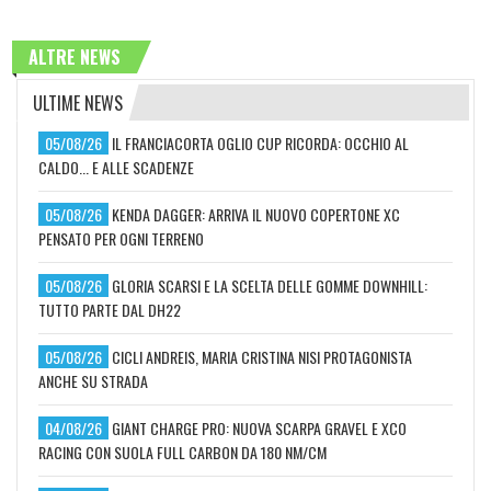
ALTRE NEWS
ULTIME NEWS
05/08/26
IL FRANCIACORTA OGLIO CUP RICORDA: OCCHIO AL
CALDO... E ALLE SCADENZE
05/08/26
KENDA DAGGER: ARRIVA IL NUOVO COPERTONE XC
PENSATO PER OGNI TERRENO
05/08/26
GLORIA SCARSI E LA SCELTA DELLE GOMME DOWNHILL:
TUTTO PARTE DAL DH22
05/08/26
CICLI ANDREIS, MARIA CRISTINA NISI PROTAGONISTA
ANCHE SU STRADA
04/08/26
GIANT CHARGE PRO: NUOVA SCARPA GRAVEL E XCO
RACING CON SUOLA FULL CARBON DA 180 NM/CM