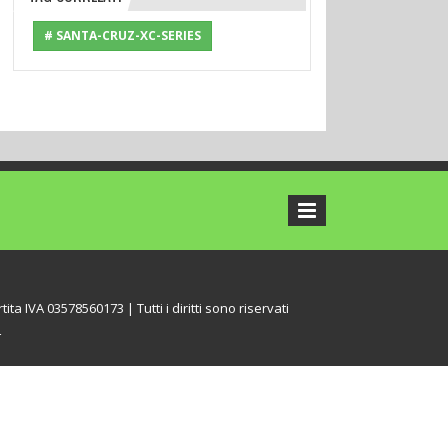
# SANTA-CRUZ-XC-SERIES
tita IVA 03578560173 | Tutti i diritti sono riservati
L