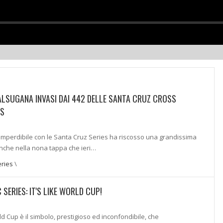
VALSUGANA INVASI DAI 442 DELLE SANTA CRUZ CROSS
ES
mperdibile con le Santa Cruz Series ha riscosso una grandissima
nche nella nona tappa che ieri…
ries
\
SERIES: IT'S LIKE WORLD CUP!
ld Cup è il simbolo, prestigioso ed inconfondibile, che