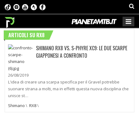
ARTICOLI SU RX8
SHIMANO RX8 VS. S-PHYRE XC9: LE DUE SCARPE
GIAPPONESI A CONFRONTO
26/08/2019
L'idea di creare una scarpa specifica per il Gravel potrebbe
suonare strana a molti, ma in effetti questa nuova disciplina che
unisce st…
Shimano
\
RX8
\