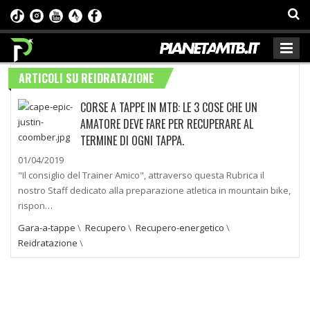
ARTICOLI SU REIDRATAZIONE
CORSE A TAPPE IN MTB: LE 3 COSE CHE UN
AMATORE DEVE FARE PER RECUPERARE AL
TERMINE DI OGNI TAPPA.
01/04/2019
"Il consiglio del Trainer Amico", attraverso questa Rubrica il
nostro Staff dedicato alla preparazione atletica in mountain bike,
rispon…
Gara-a-tappe
\
Recupero
\
Recupero-energetico
\
Reidratazione
\