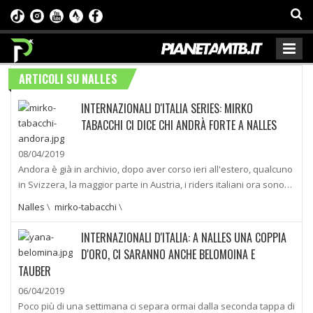
ARTICOLI SU NALLES
INTERNAZIONALI D'ITALIA SERIES: MIRKO
TABACCHI CI DICE CHI ANDRÀ FORTE A NALLES
08/04/2019
Andora è già in archivio, dopo aver corso ieri all'estero, qualcuno
in Svizzera, la maggior parte in Austria, i riders italiani ora sono…
Nalles
\
mirko-tabacchi
\
INTERNAZIONALI D'ITALIA: A NALLES UNA COPPIA
D'ORO, CI SARANNO ANCHE BELOMOINA E
TAUBER
06/04/2019
Poco più di una settimana ci separa ormai dalla seconda tappa di