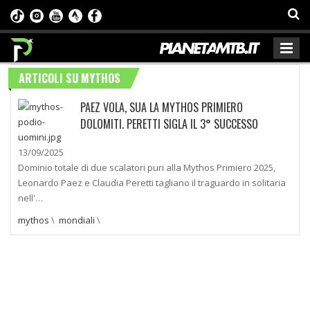
ARTICOLI SU MYTHOS
PAEZ VOLA, SUA LA MYTHOS PRIMIERO
DOLOMITI. PERETTI SIGLA IL 3° SUCCESSO
13/09/2025
Dominio totale di due scalatori puri alla Mythos Primiero 2025,
Leonardo Paez e Claudia Peretti tagliano il traguardo in solitaria
nell'…
mythos
\
mondiali
\