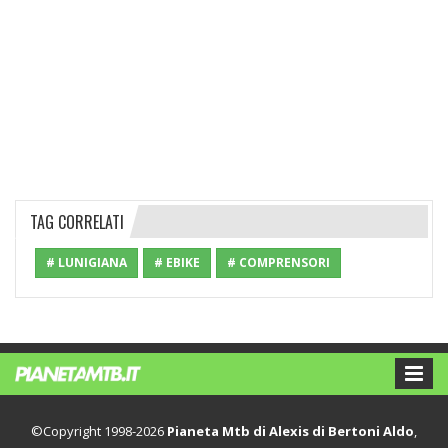
TAG CORRELATI
# LUNIGIANA
# EBIKE
# COMPRENSORI
©Copyright 1998-2026
Pianeta Mtb di Alexis di Bertoni Aldo
,