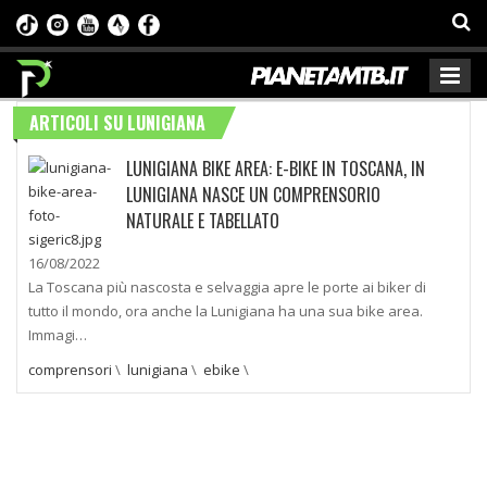
ARTICOLI SU LUNIGIANA
LUNIGIANA BIKE AREA: E-BIKE IN TOSCANA, IN
LUNIGIANA NASCE UN COMPRENSORIO
NATURALE E TABELLATO
16/08/2022
La Toscana più nascosta e selvaggia apre le porte ai biker di
tutto il mondo, ora anche la Lunigiana ha una sua bike area.
Immagi…
comprensori
\
lunigiana
\
ebike
\