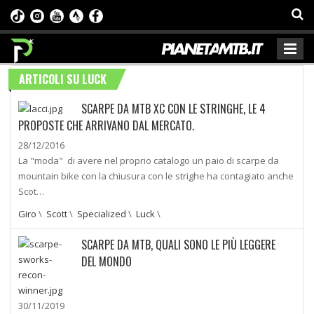
ARTICOLI SU LUCK
SCARPE DA MTB XC CON LE STRINGHE, LE 4
PROPOSTE CHE ARRIVANO DAL MERCATO.
28/12/2016
La "moda" di avere nel proprio catalogo un paio di scarpe da
mountain bike con la chiusura con le strighe ha contagiato anche
Scot…
Giro
\
Scott
\
Specialized
\
Luck
\
SCARPE DA MTB, QUALI SONO LE PIÙ LEGGERE
DEL MONDO
30/11/2019