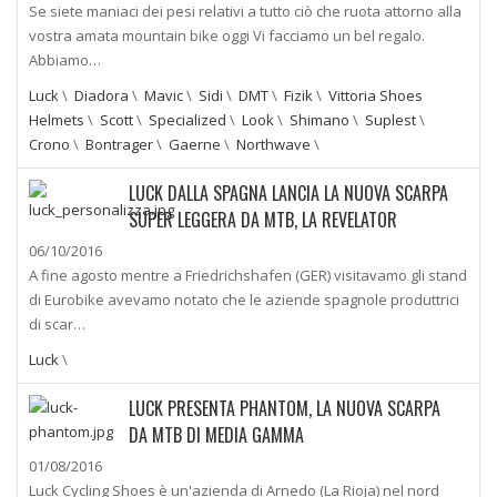
Se siete maniaci dei pesi relativi a tutto ciò che ruota attorno alla
vostra amata mountain bike oggi Vi facciamo un bel regalo.
Abbiamo…
Luck
\
Diadora
\
Mavic
\
Sidi
\
DMT
\
Fizik
\
Vittoria Shoes
Helmets
\
Scott
\
Specialized
\
Look
\
Shimano
\
Suplest
\
Crono
\
Bontrager
\
Gaerne
\
Northwave
\
LUCK DALLA SPAGNA LANCIA LA NUOVA SCARPA
SUPER LEGGERA DA MTB, LA REVELATOR
06/10/2016
A fine agosto mentre a Friedrichshafen (GER) visitavamo gli stand
di Eurobike avevamo notato che le aziende spagnole produttrici
di scar…
Luck
\
LUCK PRESENTA PHANTOM, LA NUOVA SCARPA
DA MTB DI MEDIA GAMMA
01/08/2016
Luck Cycling Shoes è un'azienda di Arnedo (La Rioja) nel nord