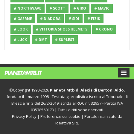
# NORTHWAVE
# SCOTT
# GIRO
# MAVIC
# GAERNE
# DIADORA
# SIDI
# FIZIK
# LOOK
# VITTORIA SHOES HELMETS
# CRONO
# LUCK
# DMT
# SUPLEST
©Copyright 1998-2026
Pianeta Mtb di Alexis di Bertoni Aldo
,
fondato il 1 marzo 1998 - Testata giornalistica iscritta al Tribunale di
Brescia nr. 3 del 26/2/2019 Iscritta al ROC nr. 32957 - Partita IVA
03578560173 | Tutti i diritti sono riservati
Privacy Policy
|
Preferenze sui cookie
| Portale realizzato da
Ideattiva SRL