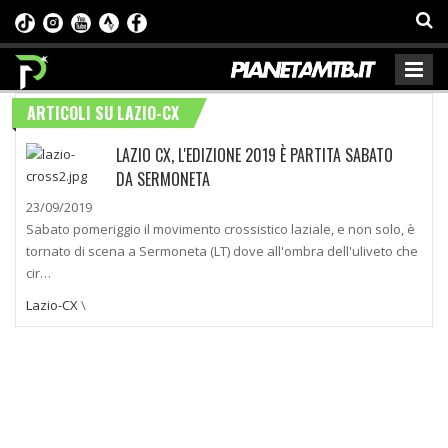
ARTICOLI SU LAZIO-CX
LAZIO CX, L'EDIZIONE 2019 È PARTITA SABATO
DA SERMONETA
23/09/2019
Sabato pomeriggio il movimento crossistico laziale, e non solo, è
tornato di scena a Sermoneta (LT) dove all'ombra dell'uliveto che
cir…
Lazio-CX
\