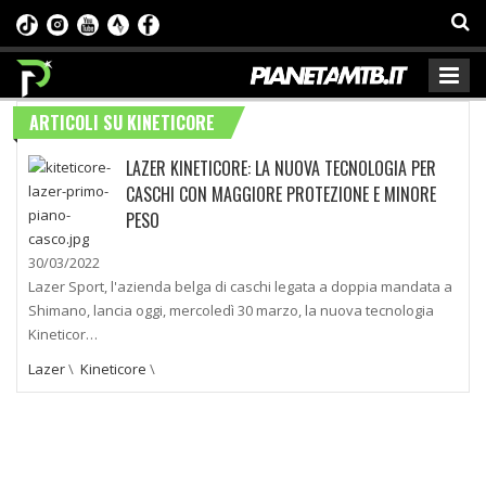
ARTICOLI SU KINETICORE
LAZER KINETICORE: LA NUOVA TECNOLOGIA PER
CASCHI CON MAGGIORE PROTEZIONE E MINORE
PESO
30/03/2022
Lazer Sport, l'azienda belga di caschi legata a doppia mandata a
Shimano, lancia oggi, mercoledì 30 marzo, la nuova tecnologia
Kineticor…
Lazer
\
Kineticore
\