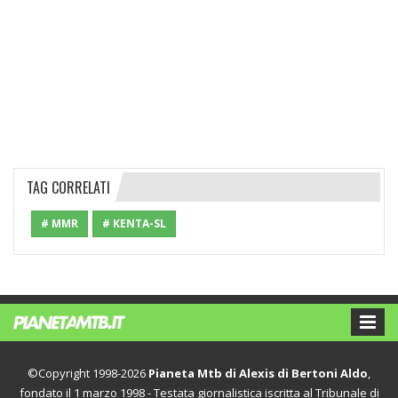
TAG CORRELATI
# MMR
# KENTA-SL
©Copyright 1998-2026
Pianeta Mtb di Alexis di Bertoni Aldo
,
fondato il 1 marzo 1998 - Testata giornalistica iscritta al Tribunale di