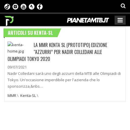
ARTICOLI SU KENTA-SL
LA MMR KENTA SL (PROTOTIPO) EDIZIONE
“AZZURRI” PER NADIR COLLEDANI ALLE
OLIMPIADI TOKYO 2020
09/07/2021
Nadir Colledani sarà uno degli azzurri della MTB alle Olimpiadi di
Tokyo. Un'occasione imperdibile per l'azienda che lo
sponsorizza,&nbs…
MMR
\
Kenta-SL
\