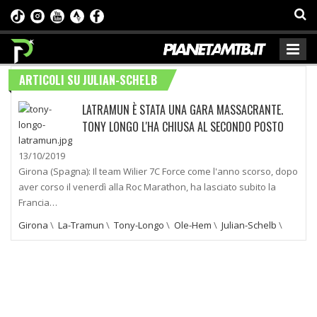
ARTICOLI SU JULIAN-SCHELB
LATRAMUN È STATA UNA GARA MASSACRANTE.
TONY LONGO L'HA CHIUSA AL SECONDO POSTO
13/10/2019
Girona (Spagna): Il team Wilier 7C Force come l'anno scorso, dopo
aver corso il venerdì alla Roc Marathon, ha lasciato subito la
Francia…
Girona
\
La-Tramun
\
Tony-Longo
\
Ole-Hem
\
Julian-Schelb
\