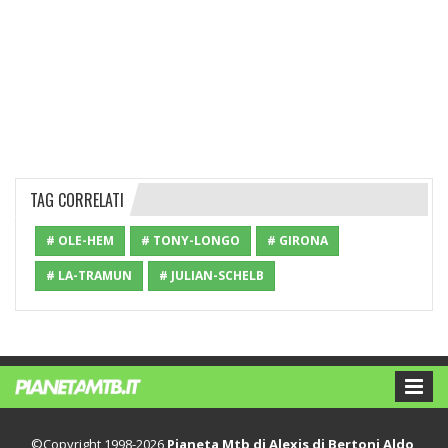
TAG CORRELATI
# OLE-HEM
# TONY-LONGO
# GIRONA
# LA-TRAMUN
# JULIAN-SCHELB
©Copyright 1998-2026
Pianeta Mtb di Alexis di Bertoni Aldo
,