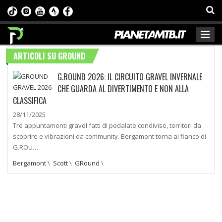
ARTICOLI SU GROUND
G.ROUND 2026: IL CIRCUITO GRAVEL INVERNALE
CHE GUARDA AL DIVERTIMENTO E NON ALLA
CLASSIFICA
28/11/2025
Tre appuntamenti gravel fatti di pedalate condivise, territori da
scoprire e vibrazioni da community. Bergamont torna al fianco di
G.ROU…
Bergamont
\
Scott
\
GRound
\