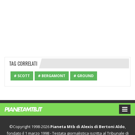
TAG CORRELATI
# SCOTT
# BERGAMONT
# GROUND
©Copyright 1998-2026
Pianeta Mtb di Alexis di Bertoni Aldo
,
fondato il 1 marzo 1998 - Testata giornalistica iscritta al Tribunale di