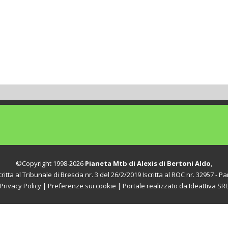
©Copyright 1998-2026
Pianeta Mtb di Alexis di Bertoni Aldo
,
itta al Tribunale di Brescia nr. 3 del 26/2/2019 Iscritta al ROC nr. 32957 - Par
Privacy Policy
|
Preferenze sui cookie
| Portale realizzato da
Ideattiva SR