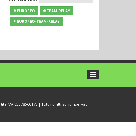
# EUROPEO
# TEAM-RELAY
# EUROPEO-TEAM-RELAY
tita IVA 03578560173 | Tutti i diritti sono riservati
L