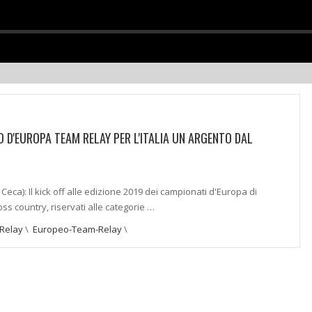
 D'EUROPA TEAM RELAY PER L'ITALIA UN ARGENTO DAL
O
Ceca): Il kick off alle edizione 2019 dei campionati d'Europa di
ss country, riservati alle categorie …
Relay
\
Europeo-Team-Relay
\