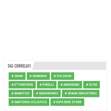
TAG CORRELATI
# SRAM
# SHIMANO
# FULCRUM
# E*THIRTEEN
# PIRELLI
# ANDREANI
# SCOR
# MANITOU
# GRAFWORKS
# SPANK INDUSTRIES
# SARTORIA CICLISTICA
# DIPA BIKE STORE