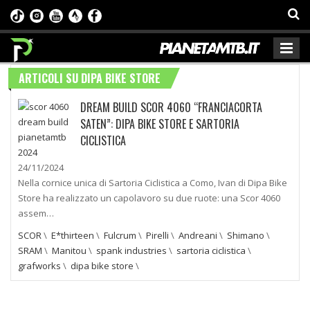
ARTICOLI SU DIPA BIKE STORE
DREAM BUILD SCOR 4060 “FRANCIACORTA
SATEN”: DIPA BIKE STORE E SARTORIA
CICLISTICA
24/11/2024
Nella cornice unica di Sartoria Ciclistica a Como, Ivan di Dipa Bike
Store ha realizzato un capolavoro su due ruote: una Scor 4060
assem…
SCOR
\
E*thirteen
\
Fulcrum
\
Pirelli
\
Andreani
\
Shimano
\
SRAM
\
Manitou
\
spank industries
\
sartoria ciclistica
\
grafworks
\
dipa bike store
\