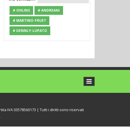
# OHLINS
# ANDREANI
# MARTINO-FRUET
# DENNLY-LUPATO
tita IVA 03578560173 | Tutti i diritti sono riservati
L