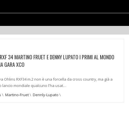
RXF 34 MARTINO FRUET E DENNY LUPATO I PRIMI AL MONDO
NA GARA XCO
a Ohlins RXF34 m.2 non è una forcella da cross country, ma già a
uo lancio mondiale qualcuno l'ha usat…
s
\
Martino-Fruet
\
Dennly-Lupato
\