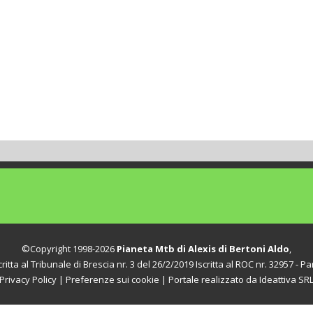
©Copyright 1998-2026
Pianeta Mtb di Alexis di Bertoni Aldo
,
itta al Tribunale di Brescia nr. 3 del 26/2/2019 Iscritta al ROC nr. 32957 - Par
Privacy Policy
|
Preferenze sui cookie
| Portale realizzato da
Ideattiva SR