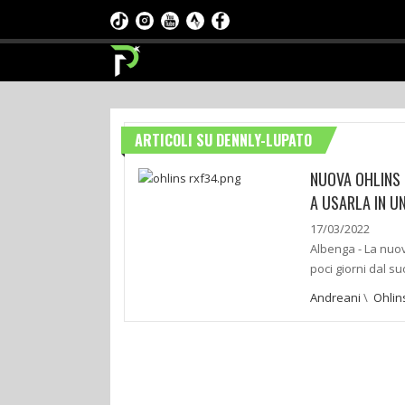
ARTICOLI SU DENNLY-LUPATO
NUOVA OHLINS 
A USARLA IN U
17/03/2022
Albenga - La nuov
poci giorni dal s
Andreani
\
Ohlin