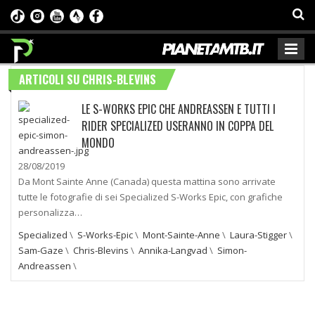
ARTICOLI SU CHRIS-BLEVINS
LE S-WORKS EPIC CHE ANDREASSEN E TUTTI I
RIDER SPECIALIZED USERANNO IN COPPA DEL
MONDO
28/08/2019
Da Mont Sainte Anne (Canada) questa mattina sono arrivate
tutte le fotografie di sei Specialized S-Works Epic, con grafiche
personalizza…
Specialized
\
S-Works-Epic
\
Mont-Sainte-Anne
\
Laura-Stigger
\
Sam-Gaze
\
Chris-Blevins
\
Annika-Langvad
\
Simon-
Andreassen
\