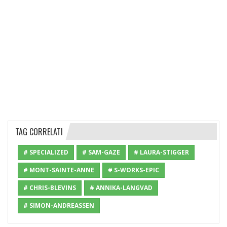
TAG CORRELATI
# SPECIALIZED
# SAM-GAZE
# LAURA-STIGGER
# MONT-SAINTE-ANNE
# S-WORKS-EPIC
# CHRIS-BLEVINS
# ANNIKA-LANGVAD
# SIMON-ANDREASSEN