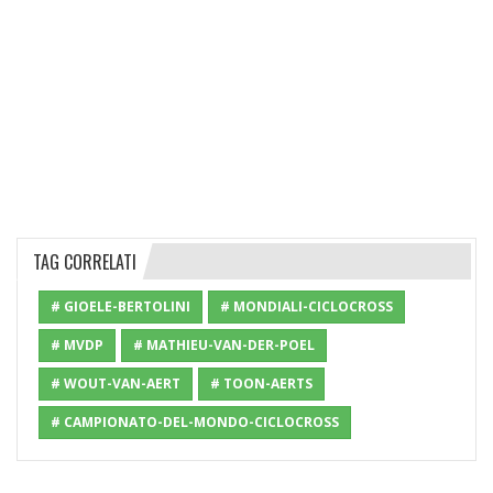
TAG CORRELATI
# GIOELE-BERTOLINI
# MONDIALI-CICLOCROSS
# MVDP
# MATHIEU-VAN-DER-POEL
# WOUT-VAN-AERT
# TOON-AERTS
# CAMPIONATO-DEL-MONDO-CICLOCROSS