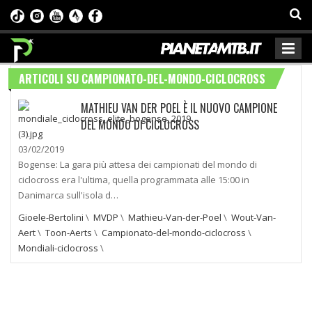
ARTICOLI SU CAMPIONATO-DEL-MONDO-CICLOCROSS
MATHIEU VAN DER POEL È IL NUOVO CAMPIONE
DEL MONDO DI CICLOCROSS
03/02/2019
Bogense: La gara più attesa dei campionati del mondo di
ciclocross era l'ultima, quella programmata alle 15:00 in
Danimarca sull'isola d…
Gioele-Bertolini
\
MVDP
\
Mathieu-Van-der-Poel
\
Wout-Van-
Aert
\
Toon-Aerts
\
Campionato-del-mondo-ciclocross
\
Mondiali-ciclocross
\