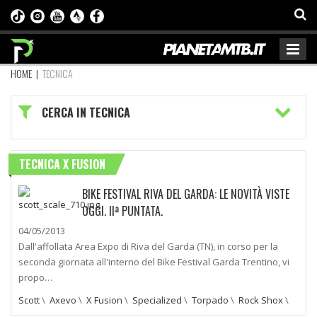
HOME
|
TECNICA
CERCA IN TECNICA
TECNICA X FUSION
BIKE FESTIVAL RIVA DEL GARDA: LE NOVITÀ VISTE
OGGI. IIª PUNTATA.
04/05/2013
Dall'affollata Area Expo di Riva del Garda (TN), in corso per la
seconda giornata all'interno del Bike Festival Garda Trentino, vi
propo…
Scott
\
Axevo
\
X Fusion
\
Specialized
\
Torpado
\
Rock Shox
\