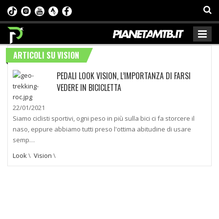
ARTICOLI SU VISION
PEDALI LOOK VISION, L’IMPORTANZA DI FARSI
VEDERE IN BICICLETTA
22/01/2021
Siamo ciclisti sportivi, ogni peso in più sulla bici ci fa storcere il
naso, eppure abbiamo tutti preso l'ottima abitudine di usare
semp…
Look
\
Vision
\