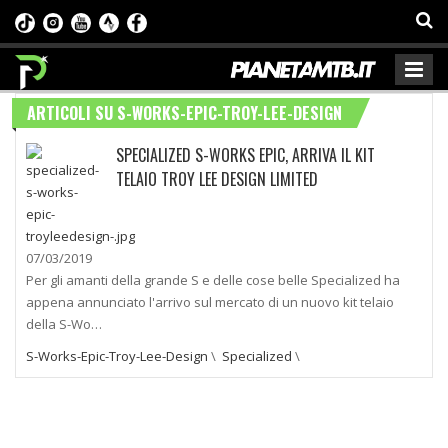
ARTICOLI SU S-WORKS-EPIC-TROY-LEE-DESIGN
SPECIALIZED S-WORKS EPIC, ARRIVA IL KIT
TELAIO TROY LEE DESIGN LIMITED
07/03/2019
Per gli amanti della grande S e delle cose belle Specialized ha
appena annunciato l'arrivo sul mercato di un nuovo kit telaio
della S-Wo…
S-Works-Epic-Troy-Lee-Design
\
Specialized
\