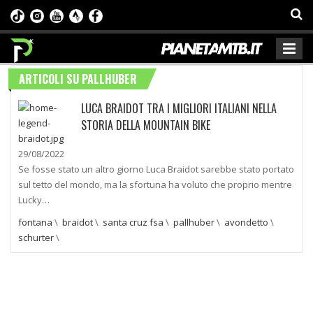
ARTICOLI SU PALLHUBER
LUCA BRAIDOT TRA I MIGLIORI ITALIANI NELLA
STORIA DELLA MOUNTAIN BIKE
29/08/2022
Se fosse stato un altro giorno Luca Braidot sarebbe stato portato
sul tetto del mondo, ma la sfortuna ha voluto che proprio mentre
Lucky…
fontana
\
braidot
\
santa cruz fsa
\
pallhuber
\
avondetto
\
schurter
\