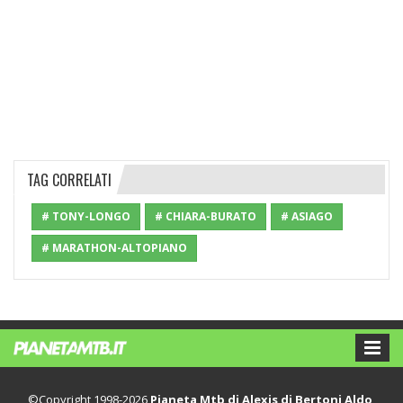
TAG CORRELATI
# TONY-LONGO
# CHIARA-BURATO
# ASIAGO
# MARATHON-ALTOPIANO
©Copyright 1998-2026
Pianeta Mtb di Alexis di Bertoni Aldo
,