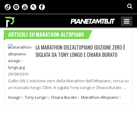
ARTICOLI SU MARATHON-ALTOPIANO
LA MARATHON DELL'ALTOPIANO EDIZIONE ZERO È
SIGLATA DA TONY LONGO E CHIARA BURATO
29/09/2019
Gallio (VI): L'edizione zero della Marathon dell'Altopiano, corsa su
un tracciato lungo 72km, è siglata Tony Longo e Chiara Burato. …
Asiago
\
Tony-Longo
\
Chiara-Burato
\
Marathon-Altopiano
\