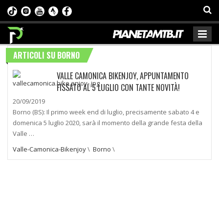
ARTICOLI SU BORNO
VALLE CAMONICA BIKENJOY, APPUNTAMENTO
FISSATO AL 5 LUGLIO CON TANTE NOVITÀ!
20/09/2019
Borno (BS): Il primo week end di luglio, precisamente sabato 4 e
domenica 5 luglio 2020, sarà il momento della grande festa della
Valle …
Valle-Camonica-Bikenjoy
\
Borno
\