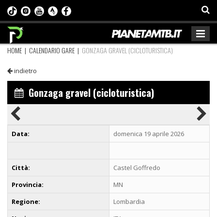
HOME
|
CALENDARIO GARE
|
GONZAGA GRAVEL (CICLOTURISTICA)
indietro
Gonzaga gravel (cicloturistica)
Data:
domenica 19 aprile 2026
Città:
Castel Goffredo
Provincia:
MN
Regione:
Lombardia