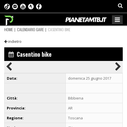
HOME
|
CALENDARIO GARE
|
CASENTINO BIKE
indietro
Casentino bike
Data:
domenica 25 giugno 2017
Città:
Bibbiena
Provincia:
AR
Regione:
Toscana