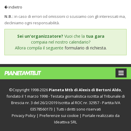
indietro
N.B.:
in caso di errori od omissioni ci scusiamo con gli interessati ma,
decliniamo ogni responsabilità.
Sei un'organizzatore?
Vuoi che la
tua gara
compaia nel nostro calendario?
Allora compila il seguente
formulario di richiesta.
©Copyright 1998-2026
Pianeta Mtb di Alexis di Bertoni Aldo
,
fondato il 1 marzo 1998 - Testata giornalistica iscritta al Tribunale di
Brescia nr. 3 del 26/2/2019 Iscritta al ROC nr. 32957 - Partita IVA
03578560173 | Tutti i diritti sono riservati
Privacy Policy
|
Preferenze sui cookie
| Portale realizzato da
Ideattiva SRL