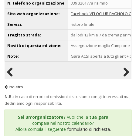
N. telefono organizzazione:
339 3261778 Palmiro
Sito web organizzazione:
Facebook VELOCLUB BAGNOLO CR
Servizi:
ristoro finale
Tragitto strada:
da lodi 12 km e 7 da crema per mil
Novità di questa edizione:
Assegnazione maglia Campione L
Note:
Gara ACSI aperta a tutti gli enti+ p
indietro
N.B.:
in caso di errori od omissioni ci scusiamo con gli interessati ma,
decliniamo ogni responsabilità.
Sei un'organizzatore?
Vuoi che la
tua gara
compaia nel nostro calendario?
Allora compila il seguente
formulario di richiesta.