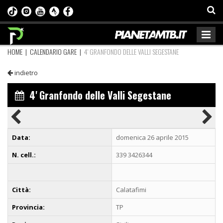
HOME
|
CALENDARIO GARE
|
4' GRANFONDO DELLE VALLI SEGESTANE
indietro
4' Granfondo delle Valli Segestane
Data:
domenica 26 aprile 2015
N. cell.:
339 3426344
Città:
Calatafimi
Provincia:
TP