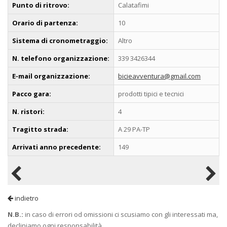
Punto di ritrovo:
Calatafimi
Orario di partenza:
10
Sistema di cronometraggio:
Altro
N. telefono organizzazione:
339 3426344
E-mail organizzazione:
bicieavventura@gmail.com
Pacco gara:
prodotti tipici e tecnici
N. ristori:
4
Tragitto strada:
A 29 PA-TP
Arrivati anno precedente:
149
indietro
N.B.:
in caso di errori od omissioni ci scusiamo con gli interessati ma,
decliniamo ogni responsabilità.