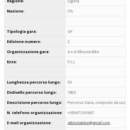
Regione:
Liguria
Nazione:
ITA
Tipologia gara:
GF
Edizione numero:
3
Organizzazione gara:
A.s.d Albisola Bike
Ente:
F.C.I.
Lunghezza percorso lungo:
50
Dislivello percorso lungo:
1850
Descrizione percorso lungo:
Percorso Varia, composto da una prima
N. telefono organizzazione:
+393471291607
E-mail organizzazione:
albisolabike@gmail.com