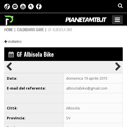
HOME
|
CALENDARIO GARE
|
GF ALBISOLA BIKE
indietro
GF Albisola Bike
Data:
domenica 19 aprile 2015
E-mail del referente:
albisolabike@gmail.com
Città:
Albisola
Provincia:
SV