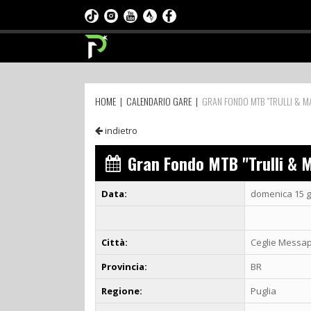
HOME
|
CALENDARIO GARE
|
GRAN FONDO MTB "TRULLI & MA
indietro
Gran Fondo MTB "Trulli & 
Data:
domenica 15 g
Città:
Ceglie Messap
Provincia:
BR
Regione:
Puglia