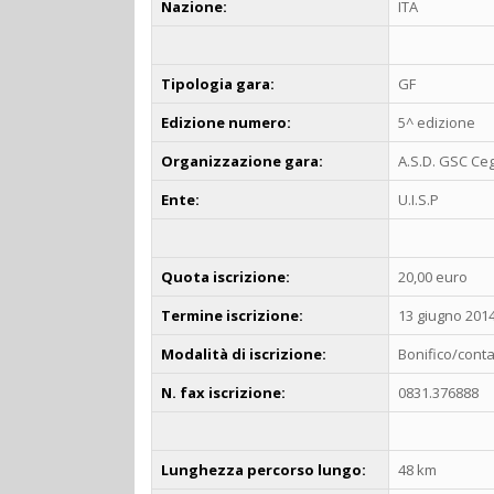
Nazione:
ITA
Tipologia gara:
GF
Edizione numero:
5^ edizione
Organizzazione gara:
A.S.D. GSC Ce
Ente:
U.I.S.P
Quota iscrizione:
20,00 euro
Termine iscrizione:
13 giugno 201
Modalità di iscrizione:
Bonifico/cont
N. fax iscrizione:
0831.376888
Lunghezza percorso lungo:
48 km