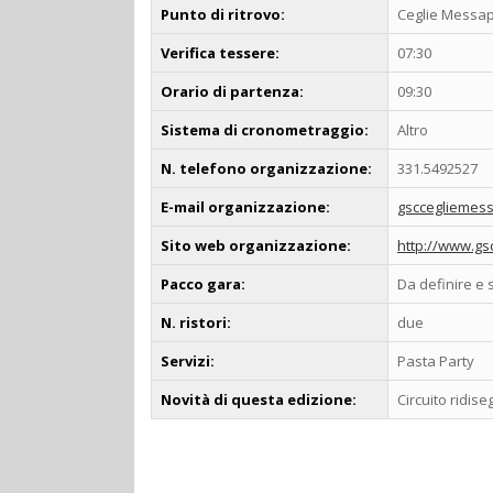
Punto di ritrovo:
Ceglie Messapi
Verifica tessere:
07:30
Orario di partenza:
09:30
Sistema di cronometraggio:
Altro
N. telefono organizzazione:
331.5492527
E-mail organizzazione:
gsccegliemess
Sito web organizzazione:
http://www.gs
Pacco gara:
Da definire e 
N. ristori:
due
Servizi:
Pasta Party
Novità di questa edizione:
Circuito ridis