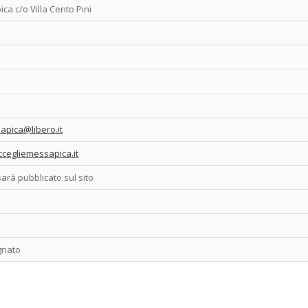
ca c/o Villa Cento Pini
apica@libero.it
ccegliemessapica.it
sarà pubblicato sul sito
egnato