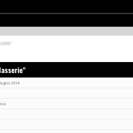
SSERIE"
Masserie"
iugno 2014
ica