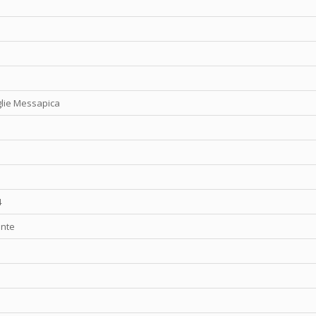
glie Messapica
4
ante