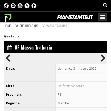
HOME
|
CALENDARIO GARE
|
GF MASSA TRABARIA
indietro
GF Massa Trabaria
Data:
domenica 31 maggio 2026
Città:
Belforte All'Isauro
Provincia:
PS
Regione:
Marche