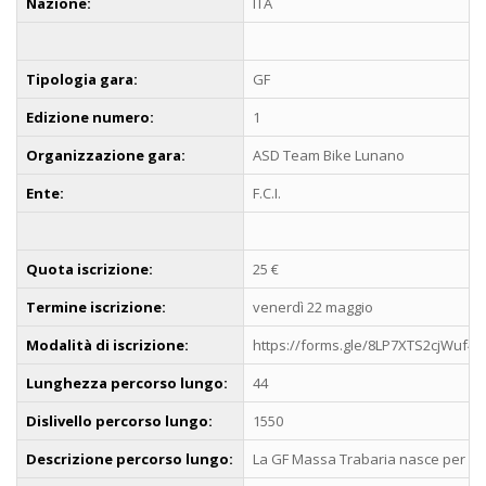
Nazione:
ITA
Tipologia gara:
GF
Edizione numero:
1
Organizzazione gara:
ASD Team Bike Lunano
Ente:
F.C.I.
Quota iscrizione:
25 €
Termine iscrizione:
venerdì 22 maggio
Modalità di iscrizione:
https://forms.gle/8LP7XTS2cjWuf4V
Lunghezza percorso lungo:
44
Dislivello percorso lungo:
1550
Descrizione percorso lungo:
La GF Massa Trabaria nasce per porta