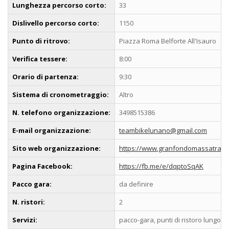
Lunghezza percorso corto:
33
Dislivello percorso corto:
1150
Punto di ritrovo:
Piazza Roma Belforte All'Isauro
Verifica tessere:
8:00
Orario di partenza:
9:30
Sistema di cronometraggio:
Altro
N. telefono organizzazione:
3498515386
E-mail organizzazione:
teambikelunano@gmail.com
Sito web organizzazione:
https://www.granfondomassatrabari
Pagina Facebook:
https://fb.me/e/dqptoSqAK
Pacco gara:
da definire
N. ristori:
2
Servizi:
pacco-gara, punti di ristoro lungo il