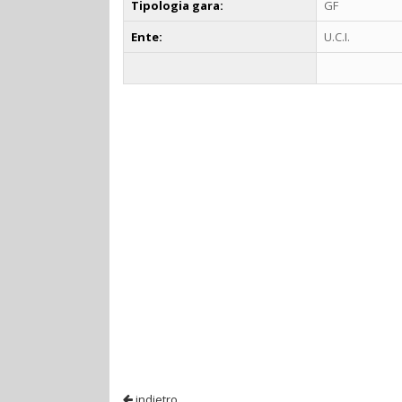
Tipologia gara:
GF
Ente:
U.C.I.
indietro