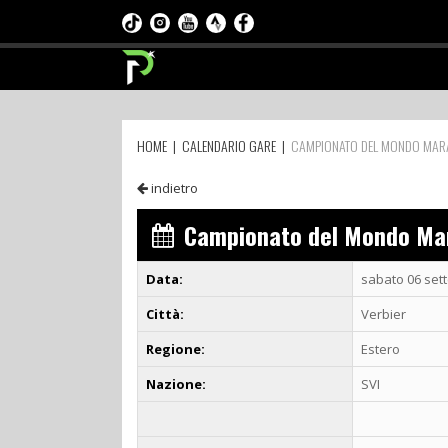
HOME
|
CALENDARIO GARE
|
CAMPIONATO DEL MONDO MAR
indietro
Campionato del Mondo Ma
Data:
sabato 06 set
Città:
Verbier
Regione:
Estero
Nazione:
SVI