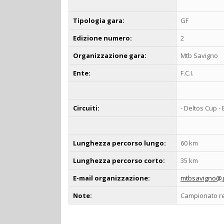
Tipologia gara:
GF
Edizione numero:
2
Organizzazione gara:
Mtb Savigno
Ente:
F.C.I.
Circuiti:
- Deltos Cup - 
Lunghezza percorso lungo:
60 km
Lunghezza percorso corto:
35 km
E-mail organizzazione:
mtbsavigno@g
Note:
Campionato r