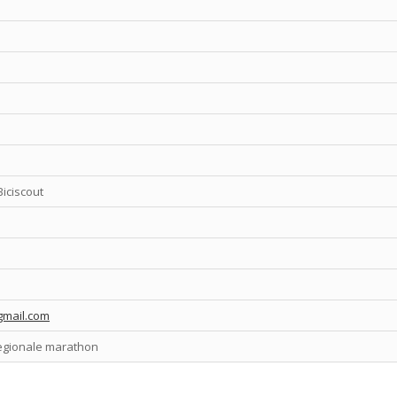
Biciscout
mail.com
egionale marathon