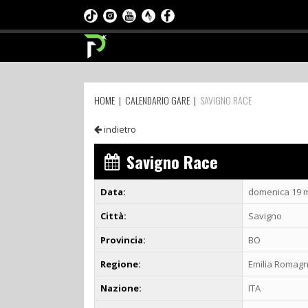
HOME
|
CALENDARIO GARE
|
SAVIGNO RACE
indietro
Savigno Race
Data:
domenica 19 
Città:
Savigno
Provincia:
BO
Regione:
Emilia Romag
Nazione:
ITA