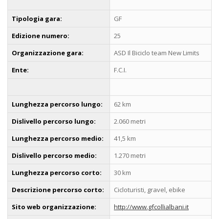
Tipologia gara:
GF
Edizione numero:
25
Organizzazione gara:
ASD Il Biciclo team New Limits
Ente:
F.C.I.
Lunghezza percorso lungo:
62 km
Dislivello percorso lungo:
2.060 metri
Lunghezza percorso medio:
41,5 km
Dislivello percorso medio:
1.270 metri
Lunghezza percorso corto:
30 km
Descrizione percorso corto:
Cicloturisti, gravel, ebike
Sito web organizzazione:
http://www.gfcollialbani.it