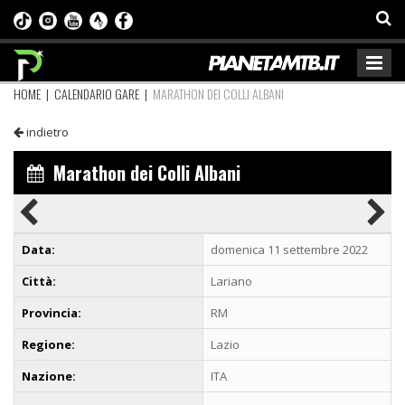
HOME
|
CALENDARIO GARE
|
MARATHON DEI COLLI ALBANI
indietro
Marathon dei Colli Albani
Data:
domenica 11 settembre 2022
Città:
Lariano
Provincia:
RM
Regione:
Lazio
Nazione:
ITA