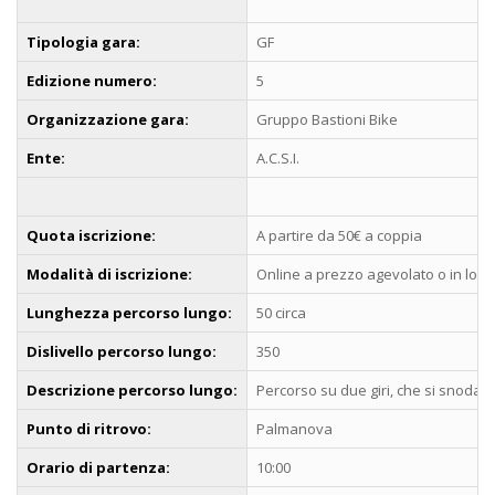
Tipologia gara:
GF
Edizione numero:
5
Organizzazione gara:
Gruppo Bastioni Bike
Ente:
A.C.S.I.
Quota iscrizione:
A partire da 50€ a coppia
Modalità di iscrizione:
Online a prezzo agevolato o in loco
Lunghezza percorso lungo:
50 circa
Dislivello percorso lungo:
350
Descrizione percorso lungo:
Percorso su due giri, che si snoda s
Punto di ritrovo:
Palmanova
Orario di partenza:
10:00