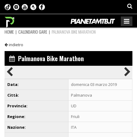
HOME
|
CALENDARIO GARE
|
PALMANOVA BIKE MARATHON
indietro
Palmanova Bike Marathon
Data:
domenica 03 marzo 2019
Città:
Palmanova
Provincia:
UD
Regione:
Friuli
Nazione:
ITA