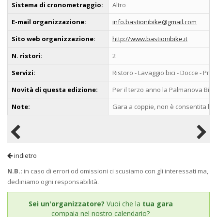
Sistema di cronometraggio:
Altro
E-mail organizzazione:
info.bastionibike@gmail.com
Sito web organizzazione:
http://www.bastionibike.it
N. ristori:
2
Servizi:
Ristoro - Lavaggio bici - Docce - Pra
Novità di questa edizione:
Per il terzo anno la Palmanova Bik
Note:
Gara a coppie, non è consentita la p
indietro
N.B.:
in caso di errori od omissioni ci scusiamo con gli interessati ma,
decliniamo ogni responsabilità.
Sei un'organizzatore?
Vuoi che la
tua gara
compaia nel nostro calendario?