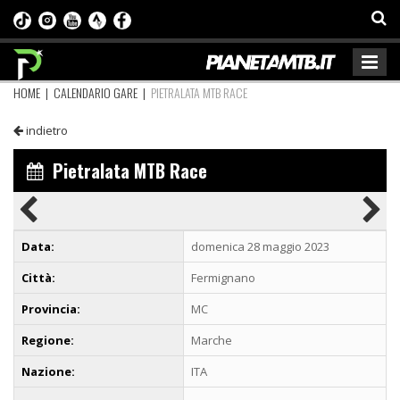
HOME
|
CALENDARIO GARE
|
PIETRALATA MTB RACE
indietro
Pietralata MTB Race
Data:
domenica 28 maggio 2023
Città:
Fermignano
Provincia:
MC
Regione:
Marche
Nazione:
ITA