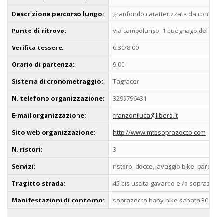
Descrizione percorso lungo:
granfondo caratterizzata da continui
Punto di ritrovo:
via campolungo, 1 puegnago del ga
Verifica tessere:
6.30/8.00
Orario di partenza:
9.00
Sistema di cronometraggio:
Tagracer
N. telefono organizzazione:
3299796431
E-mail organizzazione:
franzoniluca@libero.it
Sito web organizzazione:
http://www.mtbsoprazocco.com
N. ristori:
3
Servizi:
ristoro, docce, lavaggio bike, parc
Tragitto strada:
45 bis uscita gavardo e /o soprazo
Manifestazioni di contorno:
soprazocco baby bike sabato 30 ag