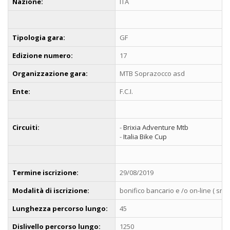
Nazione:
ITA
Tipologia gara:
GF
Edizione numero:
17
Organizzazione gara:
MTB Soprazocco asd
Ente:
F.C.I.
Circuiti:
-
Brixia Adventure Mtb
-
Italia Bike Cup
Termine iscrizione:
29/08/2019
Modalità di iscrizione:
bonifico bancario e /o on-line ( sms
Lunghezza percorso lungo:
45
Dislivello percorso lungo:
1250