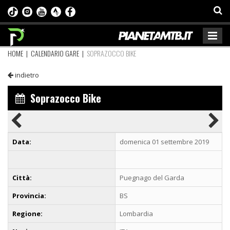
HOME
|
CALENDARIO GARE
|
SOPRAZOCCO BIKE
indietro
Soprazocco Bike
Data:
domenica 01 settembre 2019
Città:
Puegnago del Garda
Provincia:
BS
Regione:
Lombardia