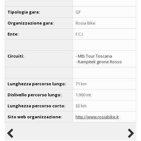
Tipologia gara:
GF
Organizzazione gara:
Rosia Bike
Ente:
F.C.I.
Circuiti:
-
Mtb Tour Toscana
-
Rampitek girone Rosso
Lunghezza percorso lungo:
71 km
Dislivello percorso lungo:
1.900 mt
Lunghezza percorso corto:
32 km
Sito web organizzazione:
http://www.rosiabike.it