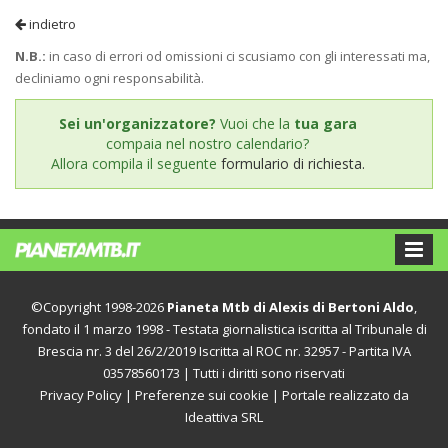
indietro
N.B.:
in caso di errori od omissioni ci scusiamo con gli interessati ma,
decliniamo ogni responsabilità.
Sei un'organizzatore?
Vuoi che la
tua gara
compaia nel nostro calendario?
Allora compila il seguente
formulario di richiesta.
©Copyright 1998-2026
Pianeta Mtb di Alexis di Bertoni Aldo
,
fondato il 1 marzo 1998 - Testata giornalistica iscritta al Tribunale di
Brescia nr. 3 del 26/2/2019 Iscritta al ROC nr. 32957 - Partita IVA
03578560173 | Tutti i diritti sono riservati
Privacy Policy
|
Preferenze sui cookie
| Portale realizzato da
Ideattiva SRL