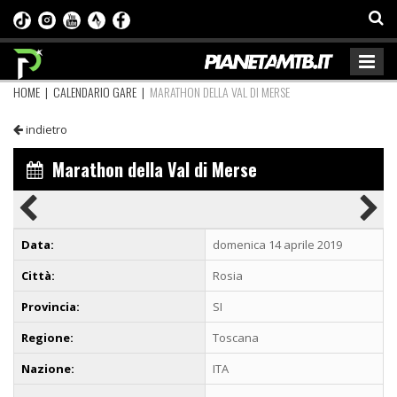
HOME
|
CALENDARIO GARE
|
MARATHON DELLA VAL DI MERSE
indietro
Marathon della Val di Merse
Data:
domenica 14 aprile 2019
Città:
Rosia
Provincia:
SI
Regione:
Toscana
Nazione:
ITA