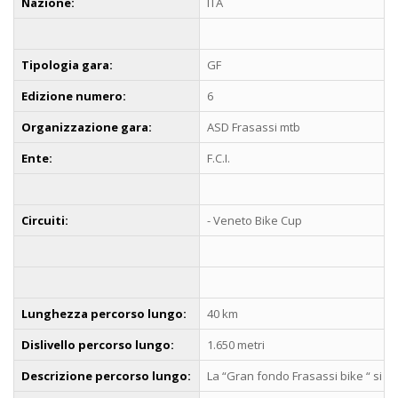
Nazione:
ITA
Tipologia gara:
GF
Edizione numero:
6
Organizzazione gara:
ASD Frasassi mtb
Ente:
F.C.I.
Circuiti:
- Veneto Bike Cup
Lunghezza percorso lungo:
40 km
Dislivello percorso lungo:
1.650 metri
Descrizione percorso lungo:
La “Gran fondo Frasassi bike “ si s