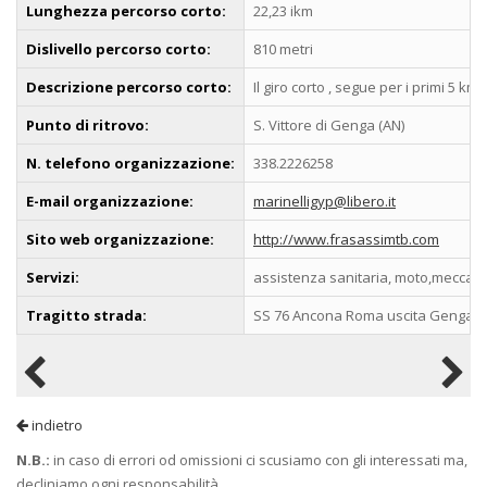
Lunghezza percorso corto:
22,23 ikm
Dislivello percorso corto:
810 metri
Descrizione percorso corto:
Il giro corto , segue per i primi 5 
Punto di ritrovo:
S. Vittore di Genga (AN)
N. telefono organizzazione:
338.2226258
E-mail organizzazione:
marinelligyp@libero.it
Sito web organizzazione:
http://www.frasassimtb.com
Servizi:
assistenza sanitaria, moto,meccanico
Tragitto strada:
SS 76 Ancona Roma uscita Genga Gr
indietro
N.B.:
in caso di errori od omissioni ci scusiamo con gli interessati ma,
decliniamo ogni responsabilità.