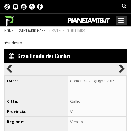
HOME
|
CALENDARIO GARE
|
GRAN FONDO DEI CIMBRI
indietro
Gran Fondo dei Cimbri
Data:
domenica 21 giugno 2015
Città:
Gallio
Provincia:
VI
Regione:
Veneto