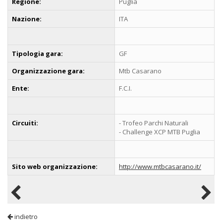
Regione:
Puglia
Nazione:
ITA
Tipologia gara:
GF
Organizzazione gara:
Mtb Casarano
Ente:
F.C.I.
Circuiti:
- Trofeo Parchi Naturali
- Challenge XCP MTB Puglia
Sito web organizzazione:
http://www.mtbcasarano.it/
indietro